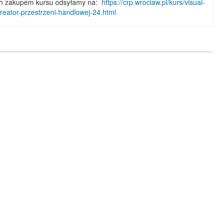
h zakupem kursu odsyłamy na:
https://crp.wroclaw.pl/kurs/visual-
reator-przestrzeni-handlowej-24.html