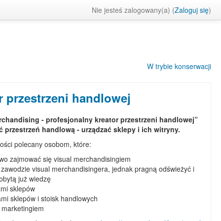
Nie jesteś zalogowany(a) (
Zaloguj się
)
W trybie konserwacji
r przestrzeni handlowej
rchandising - profesjonalny kreator przestrzeni handlowej”
ć przestrzeń handlową - urządzać sklepy i ich witryny.
ości polecany osobom, które:
o zajmować się visual merchandisingiem
w zawodzie visual merchandisingera, jednak pragną odświeżyć i
obytą już wiedzę
ami sklepów
ami sklepów i stoisk handlowych
ę marketingiem