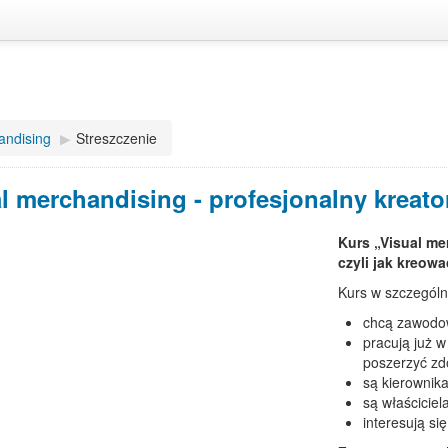
andising
▶
Streszczenie
l merchandising - profesjonalny kreato
Kurs „Visual me
czyli jak kreowa
Kurs w szczególn
chcą zawodow
pracują już 
poszerzyć zd
są kierownik
są właściciel
interesują si