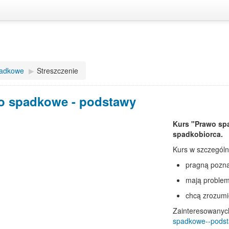
padkowe
▶
Streszczenie
o spadkowe - podstawy
Kurs "Prawo spa
spadkobiorca.
Kurs w szczególn
pragną pozn
mają proble
chcą zrozumi
Zainteresowanyc
spadkowe--podst