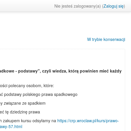
Nie jesteś zalogowany(a) (
Zaloguj się
)
W trybie konserwacji
dkowe - podstawy", czyli wiedza, którą powinien mieć każdy
ości polecany osobom, które:
ać podstawy polskiego prawa spadkowego
my związane ze spadkiem
eć tę dziedzinę prawa
h zakupem kursu odsyłamy na
https://crp.wroclaw.pl/kurs/prawo-
awy-57.html